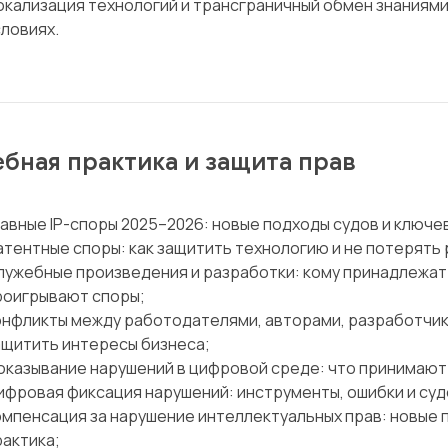
окализация технологий и трансграничный обмен знаниями
словиях.
бная практика и защита прав
лавные IP-споры 2025–2026: новые подходы судов и ключе
атентные споры: как защитить технологию и не потерять 
лужебные произведения и разработки: кому принадлежат 
роигрывают споры;
онфликты между работодателями, авторами, разработчик
ащитить интересы бизнеса;
оказывание нарушений в цифровой среде: что принимают 
ифровая фиксация нарушений: инструменты, ошибки и суд
омпенсация за нарушение интеллектуальных прав: новые 
рактика;