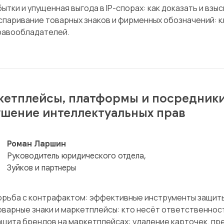
ытки и упущенная выгода в IP-спорах: как доказать и взыс
спаривание товарных знаков и фирменных обозначений: 
равообладателей.
етплейсы, платформы и посредники:
шение интеллектуальных прав
Роман Ларшин
Руководитель юридического отдела,
Зуйков и партнеры
орьба с контрафактом: эффективные инструменты защит
оварные знаки и маркетплейсы: кто несёт ответственност
ащита брендов на маркетплейсах: удаление карточек, пр