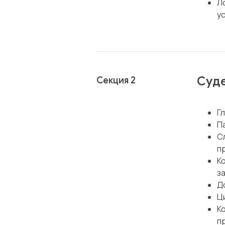
Л
у
Суде
Секция 2
Г
П
С
п
К
з
Д
Ц
К
п