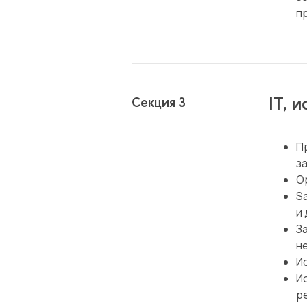
п
IT, 
Секция 3
П
з
O
S
и
З
н
И
И
р