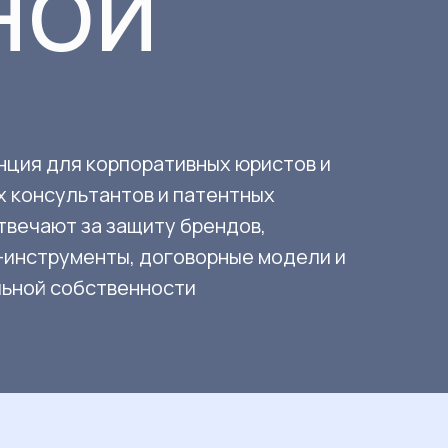
НОЙ
нция для корпоративных юристов и
х консультантов и патентных
твечают за защиту брендов,
-инструменты, договорные модели и
льной собственности