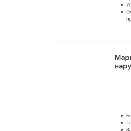
Уб
О
п
Марк
нару
Б
Т
З