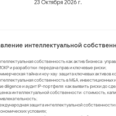
23 Октября 2026 г.
вление интеллектуальной собствен
нтеллектуальная собственность как актив бизнеса: упра
ИОКР и разработки: передача прав и ключевые риски;
оммерческая тайна и ноу-хау: защита ключевых активов к
нтеллектуальная собственность в M&A, инвестиционных и
e diligence и аудит IP-портфеля: как выявить риски до сде
ценка интеллектуальной собственности: стоимость, кап
ривлекательность;
еждународная защита интеллектуальной собственности и
кономических условиях;