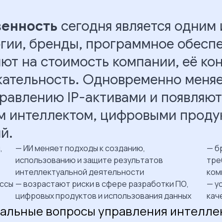
венность
сегодня является одним 
огии, бренды, программное обеспе
ют на стоимость компании, её к
ательность. Одновременно меняе
правлению IP-активами и появляют
ым интеллектом, цифровыми проду
й.
,
— ИИ меняет подходы к созданию,
— б
использованию и защите результатов
тре
интеллектуальной деятельности
ком
ессы
— возрастают риски в сфере разработки ПО,
— у
цифровых продуктов и использования данных
кач
уальные вопросы управления интелле