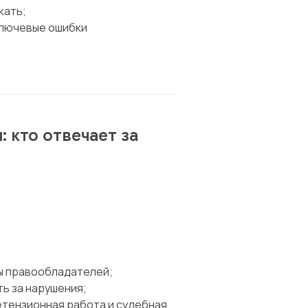
кать;
ключевые ошибки
 кто отвечает за
ы правообладателей;
ь за нарушения;
етензионная работа и судебная