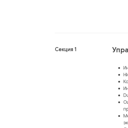
Упра
Секция 1
И
Н
К
И
Du
О
п
М
э