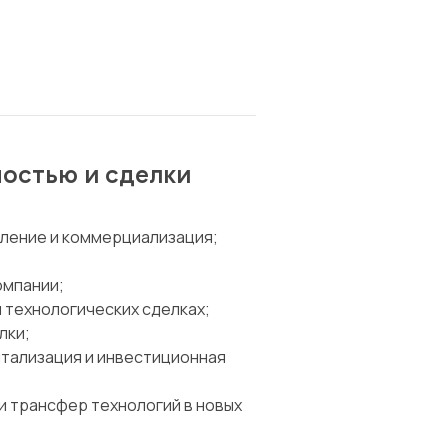
ностью и сделки
вление и коммерциализация;
омпании;
 технологических сделках;
лки;
итализация и инвестиционная
 трансфер технологий в новых