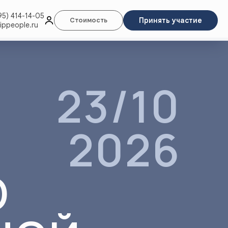
95) 414-14-05
Принять участие
Стоимость
ippeople.ru
23/10
2026
О