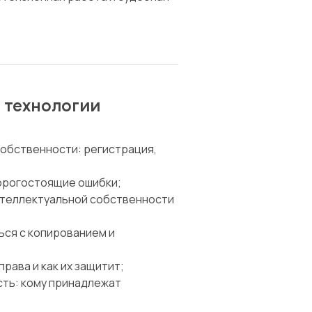
 технологии
обственности: регистрация,
дорогостоящие ошибки;
нтеллектуальной собственности
ься с копированием и
рава и как их защитит;
сть: кому принадлежат