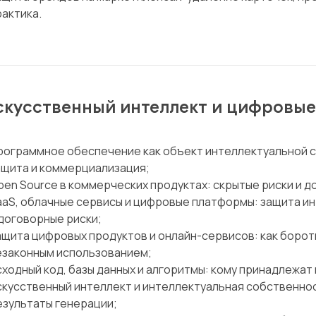
рактика.
искусственный интеллект и цифровые
рограммное обеспечение как объект интеллектуальной с
ащита и коммерциализация;
pen Source в коммерческих продуктах: скрытые риски и 
aaS, облачные сервисы и цифровые платформы: защита и
 договорные риски;
ащита цифровых продуктов и онлайн-сервисов: как борот
езаконным использованием;
сходный код, базы данных и алгоритмы: кому принадлежат п
скусственный интеллект и интеллектуальная собственно
езультаты генерации;