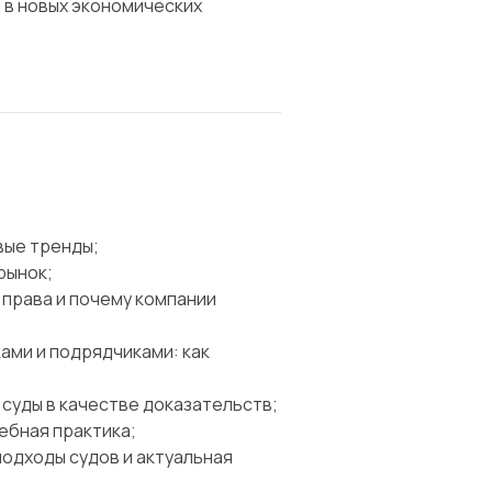
 в новых экономических
вые тренды;
рынок;
права и почему компании
ами и подрядчиками: как
суды в качестве доказательств;
ебная практика;
подходы судов и актуальная