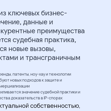
из ключевых бизнес-
чение, данные и
онкурентные преимущества
тся судебная практика,
ся новые вызовы,
ктами и трансграничным
ренды, патенты, ноу-хау и технологии
буют новых подходов к защите и
мерциализации
силивается значение судебной практики и
ества доказательств в IP-спорах
ктуальной собственностью,